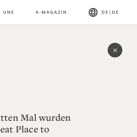
R UNS
K-MAGAZIN
DE
|
DE
itten Mal wurden
eat Place to