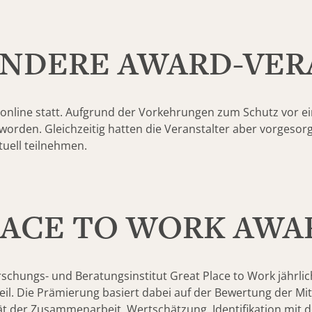
ANDERE AWARD-VE
l online statt. Aufgrund der Vorkehrungen zum Schutz vor e
rden. Gleichzeitig hatten die Veranstalter aber vorgesorg
uell teilnehmen.
LACE TO WORK AWA
hungs- und Beratungsinstitut Great Place to Work jährlich
. Die Prämierung basiert dabei auf der Bewertung der Mitar
ität der Zusammenarbeit, Wertschätzung, Identifikation mit