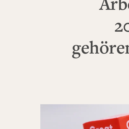
Arb
2
gehöre