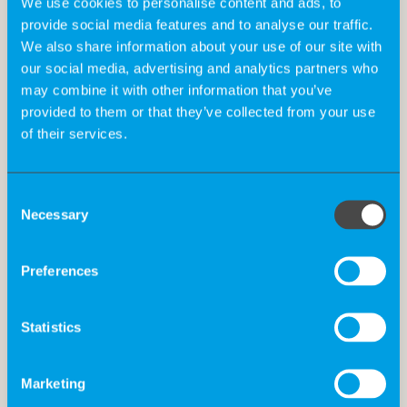
We use cookies to personalise content and ads, to
provide social media features and to analyse our traffic.
We also share information about your use of our site with
our social media, advertising and analytics partners who
may combine it with other information that you’ve
provided to them or that they’ve collected from your use
of their services.
Consent
Necessary
Selection
Preferences
Statistics
Die Big 5 For Life bei K-Recruiting
Marketing
Wir sind überzeugt, dass zufriedene Mitarbeiter in