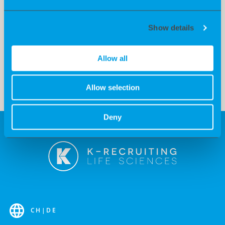
unserem People Business die Basis für unseren Erfolg
bilden. Inspiriert von John Streleckys „The Big Five for
Life“ begleiten wir dich bei K-Recruiting nicht nur auf
Show details
deinem beruflichen Weg, sondern auch beim Erreichen
deiner persönlichen Ziele. Und zwar ab Tag 1!
Allow all
Allow selection
Deny
CH
|
DE