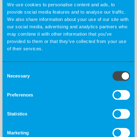
We use cookies to personalise content and ads, to
provide social media features and to analyse our traffic.
We also share information about your use of our site with
our social media, advertising and analytics partners who
may combine it with other information that you’ve
provided to them or that they’ve collected from your use
of their services.
Consent
Necessary
Selection
Preferences
Die Big 5 For Life bei K-Recruiting
Statistics
Wir sind überzeugt, dass zufriedene Mitarbeiter in
Marketing