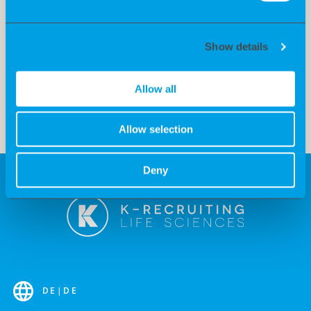
unserem People Business die Basis für unseren Erfolg
bilden. Inspiriert von John Streleckys „The Big Five for
Life“ begleiten wir dich bei K-Recruiting nicht nur auf
Show details
deinem beruflichen Weg, sondern auch beim Erreichen
deiner persönlichen Ziele. Und zwar ab Tag 1!
Allow all
Allow selection
Deny
DE
|
DE