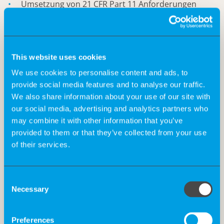
Umsetzung von 21 CFR Part 11 Anforderungen
(Data Integrity)
Erstellung von: URS / FRS / DS ;Reviews Risk
This website uses cookies
Assessments; Traceability Matrices;
Testprotokollen
We use cookies to personalise content and ads, to
provide social media features and to analyse our traffic.
We also share information about your use of our site with
our social media, advertising and analytics partners who
Validierung von:
may combine it with other information that you’ve
Laborautomatisierungssystemen
provided to them or that they’ve collected from your use
of their services.
SCADA / Prozessleitsystemen
Consent
LIMS-Integration
Necessary
Selection
elektronischen Chargendokumentationen
Preferences