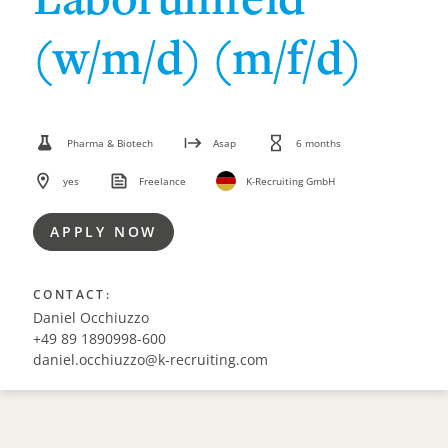
(w/m/d) (m/f/d)
Pharma & Biotech
Asap
6 months
yes
Freelance
K-Recruiting GmbH
APPLY NOW
CONTACT:
Daniel Occhiuzzo
+49 89 1890998-600
daniel.occhiuzzo@k-recruiting.com