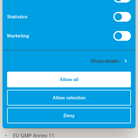
Sicherstellung der ALCOA+ Data Integrity Prinzipien
Statistics
Marketing
Qualifikation:
Show details
Mehrjährige Erfahrung in GMP-Qualifizierung von
Produktionsanlagen
Allow all
Sehr gute Kenntnisse in Computer System
Allow selection
Validation (CSV)
Deny
Fundierte Kenntnisse in:
EU GMP Annex 11