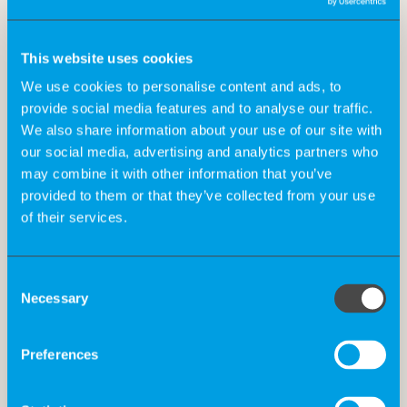
In der
Pharmaindustrie
unterstützt sie die
Priorisierung von Studieninhalten und kann dabei
helfen, Erfolgsraten in klinischen Studien zu
This website uses cookies
erhöhen.
We use cookies to personalise content and ads, to
provide social media features and to analyse our traffic.
We also share information about your use of our site with
In der
Medizin
hilft KI bei der Prävention,
our social media, advertising and analytics partners who
Diagnostik (z. B. KI-basierte Bildgebungsbefunde)
may combine it with other information that you’ve
bis hin zu Unterstützung bei administrativen,
provided to them or that they’ve collected from your use
operativen und standardisierten Reporting-
of their services.
Aufgaben. KI optimiert somit personalisierte
Medizin.
Consent
Necessary
Selection
Aber: Vernichtet KI Arbeitsplätze?
Preferences
Mit Blick auf den Menschen im Unternehmen räumte
Kopp ein: KI bringt nicht nur Effizienz, sondern auch