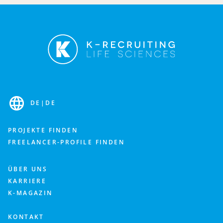
Füllen Sie das Kontaktformular aus und wir melden
uns umgehend für eine Bedarfsanalyse bei Ihnen.
Branche
DE
|
DE
Fachbereich
PROJEKTE FINDEN
FREELANCER-PROFILE FINDEN
Was ist Ihnen wichtig? Beschreiben Sie uns gerne weitere Details zu Ihrem Personalbedarf.
ÜBER UNS
KARRIERE
K-MAGAZIN
KONTAKT