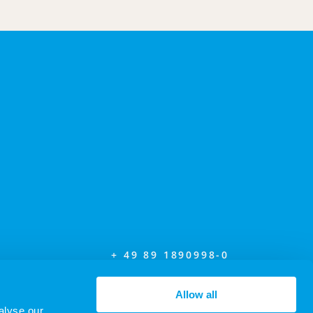
+ 49 89 1890998-0
INFO@K-RECRUITING.COM
Allow all
alyse our